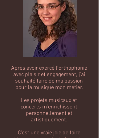
Après avoir exercé l’orthophonie
avec plaisir et engagement, j’ai
souhaité faire de ma passion
pour la musique mon métier.
Les projets musicaux et
concerts m’enrichissent
personnellement et
artistiquement.
C'est une vraie joie de faire