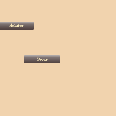
Mélodies
Opéra