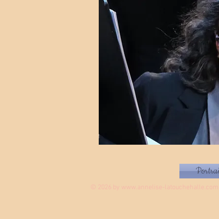
Portra
© 2026 by
www.annelise-latouchehalle.com