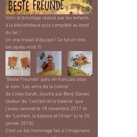
Voici le bricolage réalisé par les enfants 
à la bibliothèque puis complété au bord 
du lac !
Un vrai travail d'équipe ! Ce fut un très 
bel après-midi !!!
"Beste Freunde" paru en français sous 
le nom "Les amis de la colline"
de Linda Sarah, illustré par Benji Davies 
(auteur de "L'enfant et la baleine" que 
j'avais raconté le 18 novembre 2017 et 
de *L'enfant, la baleine et l'hiver" lu le 20 
janvier 2018).
C'est un bel hommage fait à l'imaginaire 