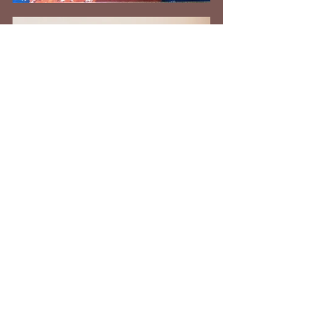
Une histoire que je raconterai sûrement 
de nouveau dans quelques mois... les 
enfants pouvant créer un décor et 
chanter la comptine ci-dessus.