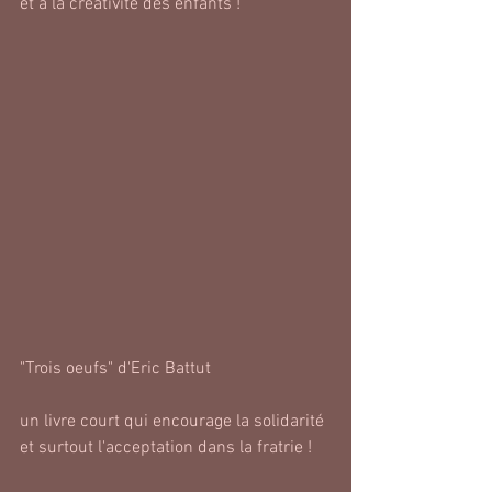
et à la créativité des enfants !
"Trois oeufs" d'Eric Battut
un livre court qui encourage la solidarité 
et surtout l'acceptation dans la fratrie !