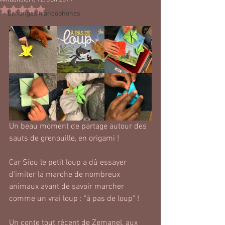
Mit NaN von 5 Sternen bewertet.
Echanges francophones
Un beau moment de partage autour des 
sauts de grenouille, en origami !
Car Siou le petit loup a dû essayer 
d'imiter la marche de nombreux 
animaux avant de savoir marcher 
comme un vrai loup : "à pas de loup" !
Un conte tout récent de Zemanel, aux 