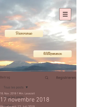
Bienvenue
Willkommen
Registrieren
Beitrag
Tous les posts
18. Nov. 2018
1 Min. Lesezeit
Tous les posts
17 novembre 2018
Livres
Aktualisiert:
12. Juli 2019