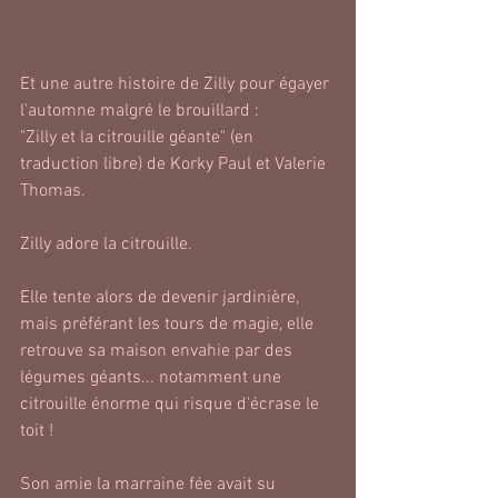
Et une autre histoire de Zilly pour égayer 
l'automne malgré le brouillard :
"Zilly et la citrouille géante" (en 
traduction libre) de Korky Paul et Valerie 
Thomas.
Zilly adore la citrouille. 
Elle tente alors de devenir jardinière, 
mais préférant les tours de magie, elle 
retrouve sa maison envahie par des 
légumes géants... notamment une 
citrouille énorme qui risque d'écrase le 
toit !
Son amie la marraine fée avait su 