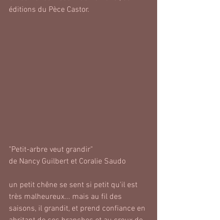
éditions du Pèce Castor.
"Petit-arbre veut grandir"
de Nancy Guilbert et Coralie Saudo
un petit chêne se sent si petit qu'il est 
très malheureux... mais au fil des 
saisons, il grandit, et prend confiance en 