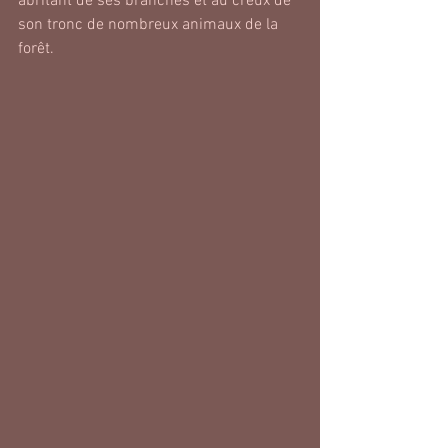
abritant de ses branches et au creux de 
son tronc de nombreux animaux de la 
forêt.