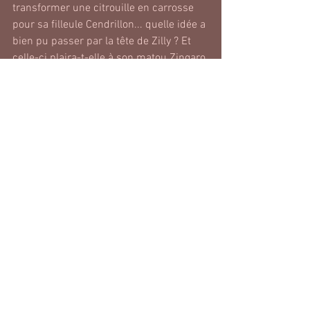
transformer une citrouille en carrosse 
pour sa filleule Cendrillon... quelle idée a 
bien pu passer par la tête de Zilly ? Et 
celle-ci plaira-t-elle à son matou Zingaro 
?
Images pouvant être soumises à des 
droits d'auteur.
Alle ansehen
Aktuelle Beiträge