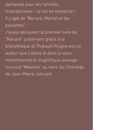
demande pour les familles 
francophones ! Je les en remercie !
Il s'agit de "Renard, Marcel et les 
poulettes".
J'avais découvert le premier livre de 
"Renard" justement grâce à la 
bibliothèque et Thibault Prugne est un 
auteur que j'adore et dont je vous 
recommande le magnifique ouvrage 
musical "Maestro" au sens du charango 
de Jean-Pierre Jolicard.