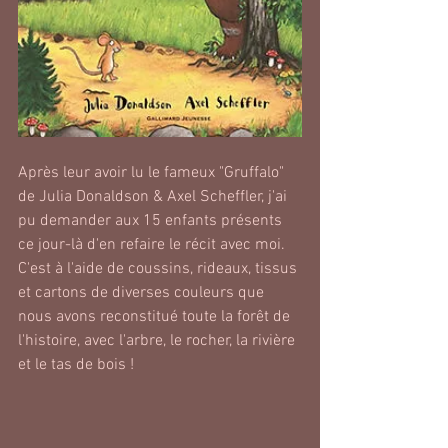
Après leur avoir lu le fameux "Gruffalo" 
de Julia Donaldson & Axel Scheffler, j'ai 
pu demander aux 15 enfants présents 
ce jour-là d'en refaire le récit avec moi. 
C'est à l'aide de coussins, rideaux, tissus 
et cartons de diverses couleurs que 
nous avons reconstitué toute la forêt de 
l'histoire, avec l'arbre, le rocher, la rivière 
et le tas de bois !