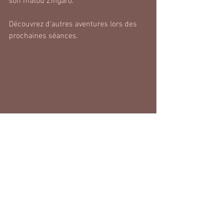
son matou Zingaro. 
Découvrez d'autres aventures lors des 
prochaines séances.
Images pouvant être soumises à des 
droits d'auteur.