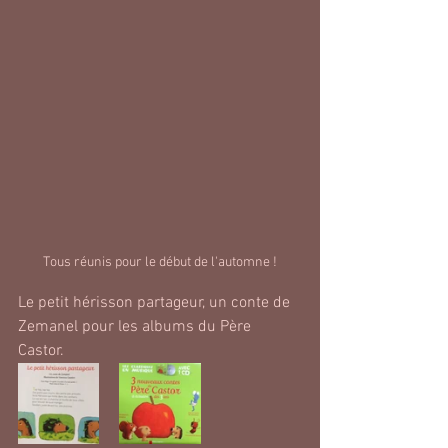
Tous réunis pour le début de l'automne !
Le petit hérisson partageur, un conte de 
Zemanel pour les albums du Père 
Castor. 