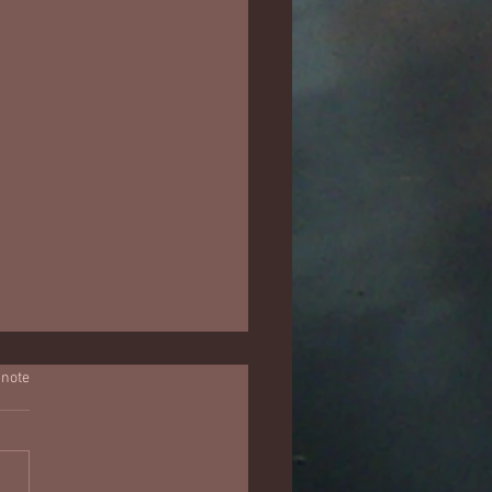
 note
ptembre 2025