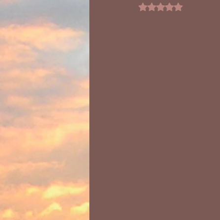
Noté NaN étoiles sur 