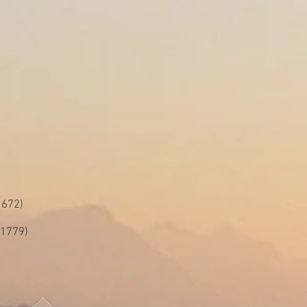
1672)
-1779)