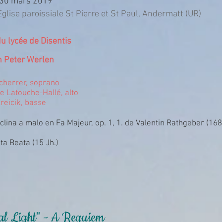
30 mars 2019
glise paroissiale St Pierre et St Paul, Andermatt (UR)
 lycée de Disentis
n Peter Werlen
Scherrer, soprano
e Latouche-Hallé, alto
reicik, basse
clina a malo en Fa Majeur, op. 1, 1. de Valentin Rathgeber (16
ita Beata (15 Jh.)
al Light" - A Requiem