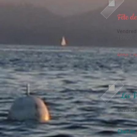
Fête d
Vendred
18h00, é
Anne-Lis
"Les P
Dimanch
17h00, 
Chef de 