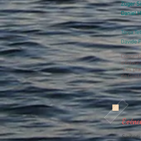
Zuger Si
Daniel H
Tanja Tet
Davide F
Concerto
d'Edward
"Les pla
de Gust
Evéne
Samedi 