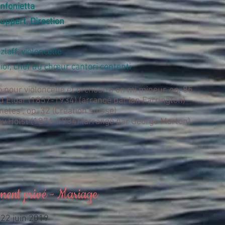
nfonietta
uppert, Direction
zlaff, violoncelle
ior, chef du chœur cantori contenti
 pour violoncelle et orchestre en mi mineur, op. 85
 Elgar (1857-1934) (arrangé par Ian Farrington)
nètes", op. 32 (Création suisse)
av Holst (1874-1934) (arrangé par George Morton)
ment privé - Mariage
22 juin 2019