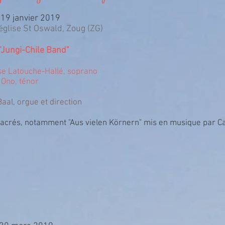
19 janvier 2019
église St Oswald, Zoug (ZG)
 "Jungi-Chile Band"
se Latouche-Hallé, soprano
 Ono, ténor
aal, orgue et direction
sacrés, notamment "
Aus vielen Körnern" mis en musique par
Ca