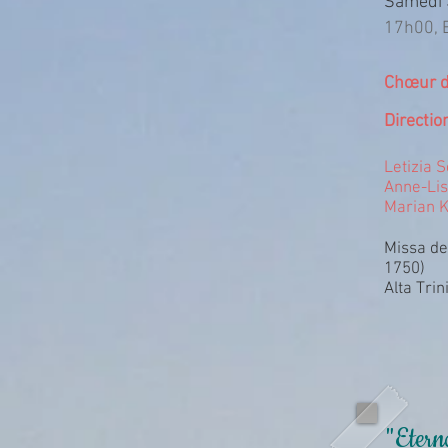
Samedi 
17h00, E
Chœur du
Directio
Letizia 
Anne-Lis
Marian K
Missa de
1750)
Alta Trin
"Etern