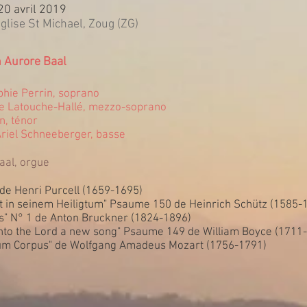
0 avril 2019
glise St Michael, Zoug (ZG)
n Aurore Baal
hie Perrin, soprano
e Latouche-Hallé, mezzo-soprano
n, ténor
Ariel Schneeberger, basse
aal, orgue
" de Henri Purcell (1659-1695)
tt in seinem Heiligtum" Psaume 150 de Heinrich Schütz (1585-
s" N° 1 de Anton Bruckner (1824-1896)
unto the Lord a new song" Psaume 149 de William Boyce (1711
um Corpus" de Wolfgang Amadeus Mozart (1756-1791)