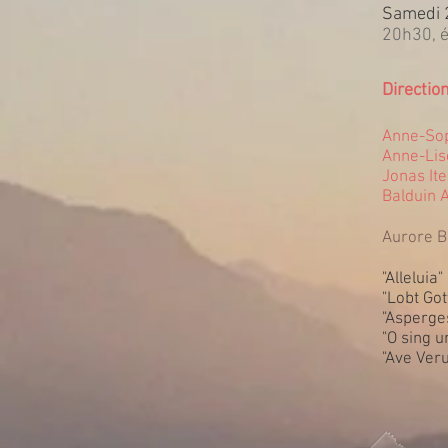
Samedi 2
20h30, é
Directio
Anne-Sop
Anne-Lis
Jonas Ite
Balduin 
Aurore B
"Alleluia
"Lobt Go
"Asperge
"O sing 
"Ave Ver