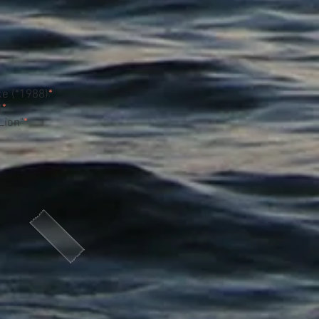
e (*1988)
*
)
*
Lion"
*