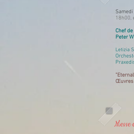
Samedi
18h00, é
Chef de
Peter W
Letizia 
Orchest
Praxedi
"Eterna
Œuvres 
Messe 