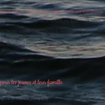
e Concise et cloître du "Domaine de La Lance" (VD)
ubrez* & Anne-Lise Latouche-Hallé, Stimme und Instrumente
ia" de Charles Gounod (1818-1893) & J.S. Bach (1685-1750)
jah" de Leonard Cohen (
1934-2016), adaptation Alexandra Burk
u feel my love" de Bob Dylan (*1941), adaptation Adele (*1988
brille sous les étoiles" d'Elton John (*1947), extrait de "Le Roi 
ais, je t'aime, je t'aimerai" de Francis Cabrel (*1953)
*
pour les jeunes et leur famille
29 juin 2019
église St Oswald, Zoug (ZG)