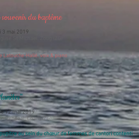
e souvenir du baptême
i 3 mai 2019
glise St Michael, Zoug (ZG)
e Latouche-Hallé, voix & piano
lanètes"
e 12 mai 2019
Lorzensaal, Cham (ZG)
pupitre au sein du chœur de femmes de cantori contenti