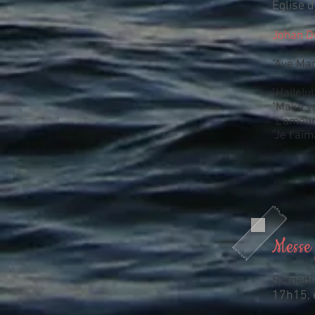
Eglise d
Johan D
"Ave Mar
"Hallelu
"Make yo
"L'amour 
"Je t'aim
Messe 
Samedi 
17h15, 