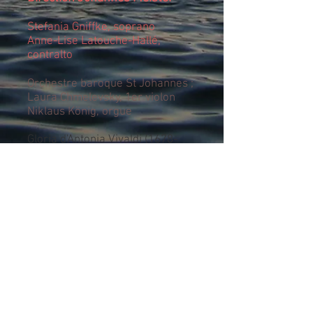
Stefania Gniffke, soprano
Anne-Lise Latouche-Hallé,
contralto
Orchestre baroque St Johannes ;
Laura Chmelevsky, 1er violon
Niklaus König, orgue
Gloria d'Antonia Vivaldi
(1678-
1741)
2017
2016
2015