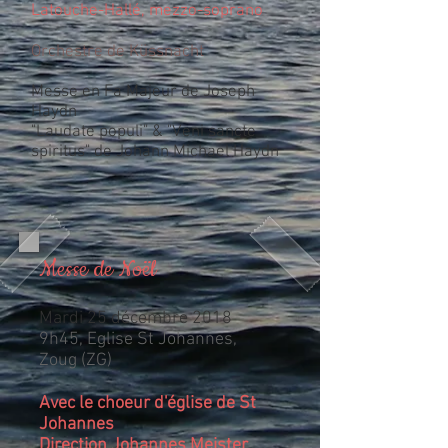
Latouche-Hallé, mezzo-soprano
Orchestre de Küssnacht
Messe en Fa Majeur
de Joseph
Haydn
"Laudate populi" & "Veni sancte
spiritus" de Johann Michael Haydn
Messe de Noël
Mardi 25 décembre 2018
9h45, Eglise St Johannes,
Zoug (ZG)
Avec le choeur d'église de St
Johannes
Direction Johannes Meister